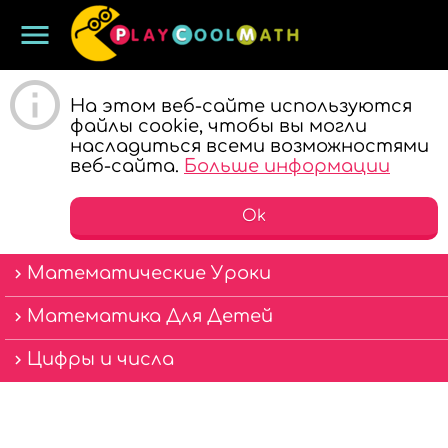
menu
ИГРАЙ И
На этом веб-сайте используются
файлы cookie, чтобы вы могли
насладиться всеми возможностями
веб-сайта.
Больше информации
Ok
Математические Уроки
УЧИ
Математика Для Детей
Цифры и числа