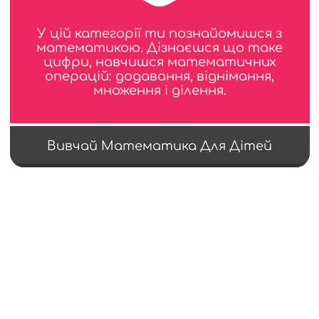
У цій категорії ти познайомишся з
математикою. Дізнаєшся що таке
цифри, навчишся математичних
операцій: додавання, віднімання,
множення і ділення.
Вивчай Математика Для Дітей