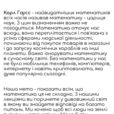
Карл Гаусс
- найвидатніших математиків
всіх часів називав математику - цариця
наук.
З цим визначенням важко не
погодиться.
Математика оточує нас
всюди, вона переплітається і пов'язана з
усіма сферами людської діяльності,
починаючи від покупок товарів в магазині
і до запуску космічних кораблів на інші
планети.
Важко ігнорувати математику
в сучасному світі.
Без математики у нас
не було мобільних телефонів, комп'ютерів,
інтернету і навіть криптовалюта, яка
дуже популярна сьогодні.
Наша мета - показати всім, що
математика ця не складно.
З нашими
лекціями ви поринете у дивовижний світ
в якому ви знайдете відповіді на багато
питань.
Ми хочемо щоб всі люди на землі