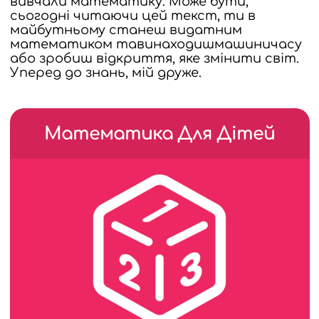
вивчали математику.
Може бути,
сьогодні читаючи цей текст, ти в
майбутньому станеш видатним
математиком та
винаходиш
машини
часу
або зробиш відкриття, яке змінити світ.
Уперед до знань, мій друже.
Математика Для Дітей