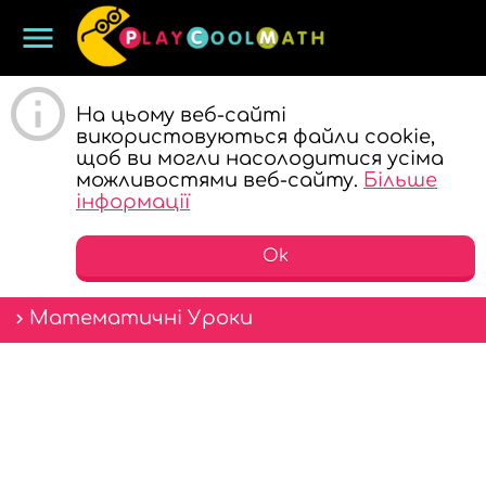
menu
ГРАЙ ТА
На цьому веб-сайті
використовуються файли cookie,
щоб ви могли насолодитися усіма
можливостями веб-сайту.
Більше
інформації
Ok
ВЧИ
Математичні Уроки