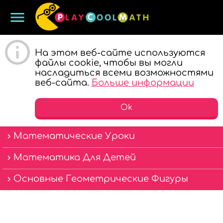
menu
ИГРАЙ И
На этом веб-сайте используются
файлы cookie, чтобы вы могли
насладиться всеми возможностями
веб-сайта.
Больше информации
Ok
Математические Уроки
УЧИ
Математика Для Детей
Основные Геометрические Фигуры